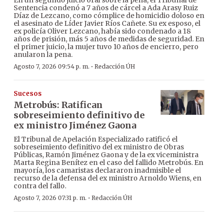
En un segundo juicio oral sobre la pena, el Tribunal de
Sentencia condenó a 7 años de cárcel a Ada Arasy Ruiz
Díaz de Lezcano, como cómplice de homicidio doloso en
el asesinato de Líder Javier Ríos Cañete. Su ex esposo, el
ex policía Oliver Lezcano, había sido condenado a 18
años de prisión, más 5 años de medidas de seguridad. En
el primer juicio, la mujer tuvo 10 años de encierro, pero
anularon la pena.
·
Agosto 7, 2026 09:54 p. m.
Redacción ÚH
Sucesos
Metrobús: Ratifican
sobreseimiento definitivo de
ex ministro Jiménez Gaona
El Tribunal de Apelación Especializado ratificó el
sobreseimiento definitivo del ex ministro de Obras
Públicas, Ramón Jiménez Gaona y de la ex viceministra
Marta Regina Benítez en el caso del fallido Metrobús. En
mayoría, los camaristas declararon inadmisible el
recurso de la defensa del ex ministro Arnoldo Wiens, en
contra del fallo.
·
Agosto 7, 2026 07:31 p. m.
Redacción ÚH