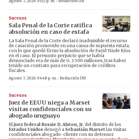
·
Agosto 7, 2026 05:11 p. m.
Redacción ÚH
Sucesos
Sala Penal de la Corte ratifica
absolución en caso de estafa
La Sala Penal de la Corte declaró inadmisible el recurso
de casación promovido en una causa de supuesta estafa,
con lo que quedó firme la absolución de Farid Yinde Ríos
en el caso. El presunto perjuicio que se había
denunciado era de más de G. 3.500 millones, tras haber
tenido un contrato para recuperación de créditos
fiscales.
·
Agosto 7, 2026 04:48 p. m.
Redacción ÚH
Sucesos
Juez de EEUU niega a Marset
visitas confidenciales con su
abogado uruguayo
El
juez federal Rossie D. Alston, Jr.
del distrito de los
Estados Unidos
denegó a
Sebastián Marset
las visitas
confidenciales abogado-cliente con su defensor