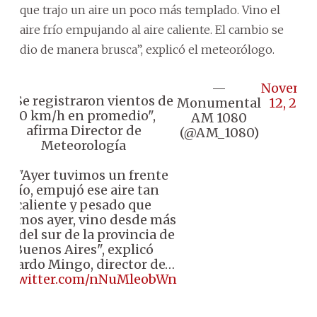
que trajo un aire un poco más templado. Vino el
aire frío empujando al aire caliente. El cambio se
dio de manera brusca”, explicó el meteorólogo.
—
Novemb
 "Se registraron vientos de
Monumental
12, 202
90 km/h en promedio",
AM 1080
afirma Director de
(@AM_1080)
Meteorología
👉🏼 "Ayer tuvimos un frente
frío, empujó ese aire tan
caliente y pesado que
uvimos ayer, vino desde más
llá del sur de la provincia de
Buenos Aires", explicó
duardo Mingo, director de…
ic.twitter.com/nNuMleobWn