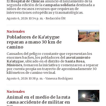
El
Hospital de Clínicas
anunció el lanzamiento de la
segunda edición de la
campaña solidaria
destinada a
niños de escasos recursos que requieran de
intervenciones ortopédicas y traumatológicas.
·
Agosto 6, 2026 10:54 p. m.
Redacción ÚH
Nacionales
Pobladores de Ka’atygue
reparan a mano 30 km de
camino
Cansados del peligro constante que representan los
enormes baches, los pobladores del
asentamiento
Ka’atygue
, ubicado en el distrito de
Santa Rosa
,
Misiones
, tomaron la iniciativa y comenzaron a reparar
por cuenta propia un trayecto de aproximadamente 30
kilómetros de camino vecinal.
·
Agosto 6, 2026 10:38 p. m.
Vanessa Rodríguez
Nacionales
Animal en el medio de la ruta
causa accidente de militar en