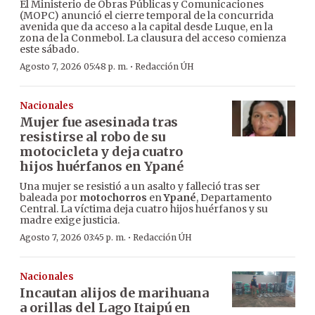
El Ministerio de Obras Públicas y Comunicaciones
(MOPC) anunció el cierre temporal de la concurrida
avenida que da acceso a la capital desde Luque, en la
zona de la Conmebol. La clausura del acceso comienza
este sábado.
·
Agosto 7, 2026 05:48 p. m.
Redacción ÚH
Nacionales
Mujer fue asesinada tras
resistirse al robo de su
motocicleta y deja cuatro
hijos huérfanos en Ypané
Una mujer se resistió a un asalto y falleció tras ser
baleada por
motochorros
en
Ypané
, Departamento
Central. La víctima deja cuatro hijos huérfanos y su
madre exige justicia.
·
Agosto 7, 2026 03:45 p. m.
Redacción ÚH
Nacionales
Incautan alijos de marihuana
a orillas del Lago Itaipú en