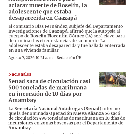
aclarar muerte de Roselín, la
adolescente que estaba
desaparecida en Caazapá
El comisario Blas Fernández, subjefe del Departamento
Investigaciones de
Caazapá
, afirmó que la autopsia al
cuerpo de
Roselín Florentín Gómez
(14) será clave para
determinar las circunstancias de su muerte. La
adolescente estaba desaparecida y fue hallada enterrada
en una vivienda familiar.
·
Agosto 7, 2026 10:21 a. m.
Redacción ÚH
Nacionales
Senad saca de circulación casi
500 toneladas de marihuana
en incursión de 10 días por
Amambay
La
Secretaría Nacional Antidrogas
(
Senad
) informó
que la denominada
Operación Nueva Alianza 56
sacó
de circulación 498 toneladas de marihuana en 10 días de
incursiones en zonas boscosas por el Departamento de
Amambay
.