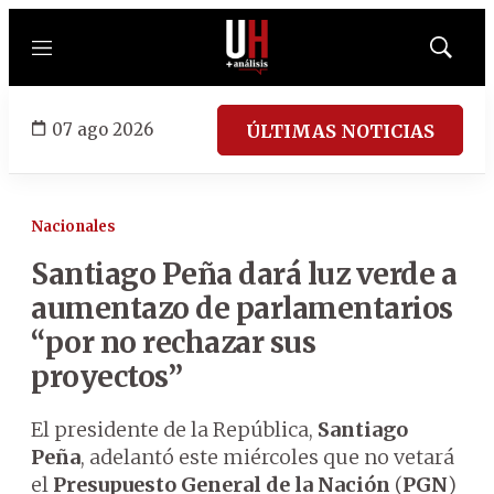
Menú
Mostrar
búsqued
07 ago 2026
ÚLTIMAS NOTICIAS
Nacionales
Santiago Peña dará luz verde a
aumentazo de parlamentarios
“por no rechazar sus
proyectos”
El presidente de la República,
Santiago
Peña
, adelantó este miércoles que no vetará
el
Presupuesto General de la Nación
(
PGN
)