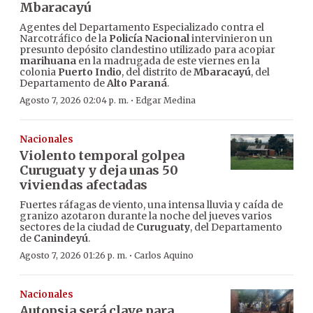
Mbaracayú
Agentes del Departamento Especializado contra el
Narcotráfico de la
Policía Nacional
intervinieron un
presunto depósito clandestino utilizado para acopiar
marihuana
en la madrugada de este viernes en la
colonia
Puerto Indio
, del distrito de
Mbaracayú
, del
Departamento de
Alto Paraná
.
·
Agosto 7, 2026 02:04 p. m.
Edgar Medina
Nacionales
Violento temporal golpea
Curuguaty y deja unas 50
viviendas afectadas
Fuertes ráfagas de viento, una intensa lluvia y caída de
granizo azotaron durante la noche del jueves varios
sectores de la ciudad de
Curuguaty
, del Departamento
de
Canindeyú
.
·
Agosto 7, 2026 01:26 p. m.
Carlos Aquino
Nacionales
Autopsia será clave para