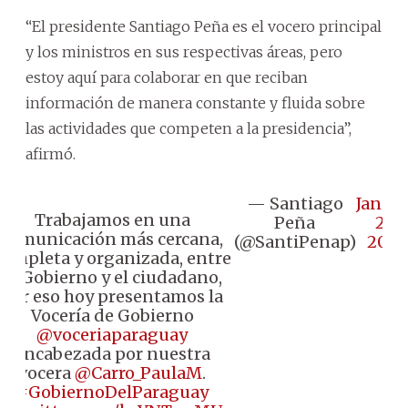
“El presidente Santiago Peña es el vocero principal
y los ministros en sus respectivas áreas, pero
estoy aquí para colaborar en que reciban
información de manera constante y fluida sobre
las actividades que competen a la presidencia”,
afirmó.
— Santiago
Janua
Trabajamos en una
Peña
24,
comunicación más cercana,
(@SantiPenap)
2024
completa y organizada, entre
el Gobierno y el ciudadano,
por eso hoy presentamos la
Vocería de Gobierno
@voceriaparaguay
encabezada por nuestra
vocera
@Carro_PaulaM
.
#GobiernoDelParaguay