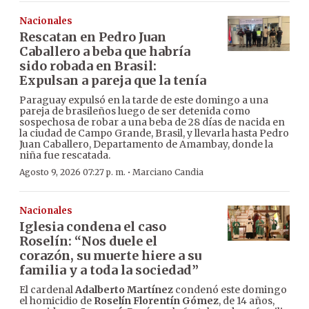
Nacionales
Rescatan en Pedro Juan
Caballero a beba que habría
sido robada en Brasil:
Expulsan a pareja que la tenía
Paraguay expulsó en la tarde de este domingo a una
pareja de brasileños luego de ser detenida como
sospechosa de robar a una beba de 28 días de nacida en
la ciudad de Campo Grande, Brasil, y llevarla hasta Pedro
Juan Caballero, Departamento de Amambay, donde la
niña fue rescatada.
·
Agosto 9, 2026 07:27 p. m.
Marciano Candia
Nacionales
Iglesia condena el caso
Roselín: “Nos duele el
corazón, su muerte hiere a su
familia y a toda la sociedad”
El cardenal
Adalberto Martínez
condenó este domingo
el homicidio de
Roselín Florentín Gómez
, de 14 años,