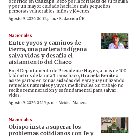
ocurrido en
Caazapá
. Rezó por la fortaleza de su familia
y por un mayor cuidado hacia los más pequeños,
personas vulnerables, niños y jóvenes.
·
Agosto 9, 2026 06:32 p. m.
Redacción ÚH
Nacionales
Entre yuyos y caminos de
tierra, una partera indígena
salva vidas y desafía el
aislamiento del Chaco
En el Departamento de
Presidente Hayes
, a más de 100
kilómetros de la ruta Transchaco,
Graciela Benítez
asiste partos en zonas aisladas del Paraguay utilizando
remedios naturales y yuyos medicinales. Su trabajo no
recibe remuneración y es fundamental para salvar
vidas.
·
Agosto 9, 2026 04:15 p. m.
Alcides Manena
Nacionales
Obispo insta a superar los
problemas cotidianos con fe y