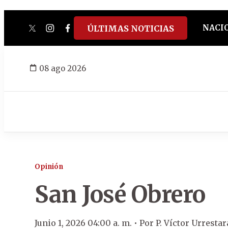
NACI
ÚLTIMAS NOTICIAS
twitter
instagram
facebook
tiktok
youtube
spotify
08 ago 2026
Opinión
San José Obrero
Junio 1, 2026 04:00 a. m. •
Por
P. Víctor Urresta