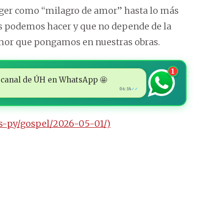
coger como “milagro de amor” hasta lo más
os podemos hacer y que no depende de la
amor que pongamos en nuestras obras.
1
 al canal de ÚH en WhatsApp 🤩
06:14
✓✓
es-py/gospel/2026-05-01/)