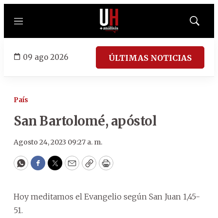
Menú
Mostrar
búsqued
09 ago 2026
ÚLTIMAS NOTICIAS
País
San Bartolomé, apóstol
Agosto 24, 2023 09:27 a. m.
WhatsApp
Facebook
Twitter
Email
Copy
Print
Hoy meditamos el Evangelio según San Juan 1,45-
51.