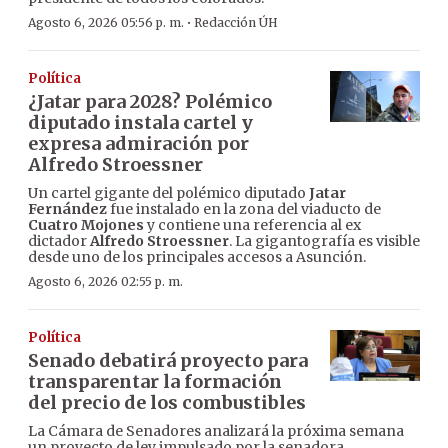
·
Agosto 6, 2026 05:56 p. m.
Redacción ÚH
Política
¿Jatar para 2028? Polémico
diputado instala cartel y
expresa admiración por
Alfredo Stroessner
Un cartel gigante del polémico diputado
Jatar
Fernández
fue instalado en la zona del viaducto de
Cuatro Mojones
y contiene una referencia al ex
dictador
Alfredo Stroessner
. La gigantografía es visible
desde uno de los principales accesos a Asunción.
Agosto 6, 2026 02:55 p. m.
Política
Senado debatirá proyecto para
transparentar la formación
del precio de los combustibles
La Cámara de Senadores analizará la próxima semana
un proyecto de ley impulsado por la senadora