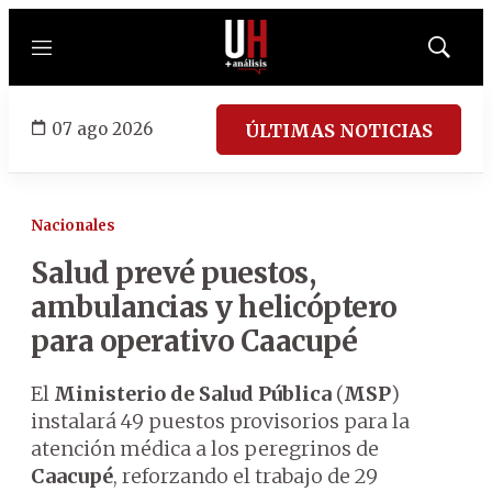
Menú
Mostrar
búsqued
07 ago 2026
ÚLTIMAS NOTICIAS
Nacionales
Salud prevé puestos,
ambulancias y helicóptero
para operativo Caacupé
El
Ministerio de Salud Pública
(
MSP
)
instalará 49 puestos provisorios para la
atención médica a los peregrinos de
Caacupé
, reforzando el trabajo de 29