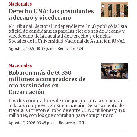
Nacionales
Derecho UNA: Los postulantes
a decano y vicedecano
El Tribunal Electoral Independiente (TEI) publicó la lista
oficial de candidaturas para las elecciones de Decano y
Vicedecano de la Facultad de Derecho y Ciencias
Sociales de la Universidad Nacional de Asunción (UNA).
·
Agosto 7, 2026 10:35 p. m.
Redacción ÚH
Nacionales
Robaron más de G. 350
millones a compradores de
oro asesinados en
Encarnación
Los dos compradores de oro que fueron asesinados a
balazos este jueves en
Encarnación
, Departamento de
Itapúa
, sufrieron el robo de entre G. 350 millones y 370
millones, con los que contaban para comprar oro.
·
Agosto 7, 2026 09:45 p. m.
Redacción ÚH