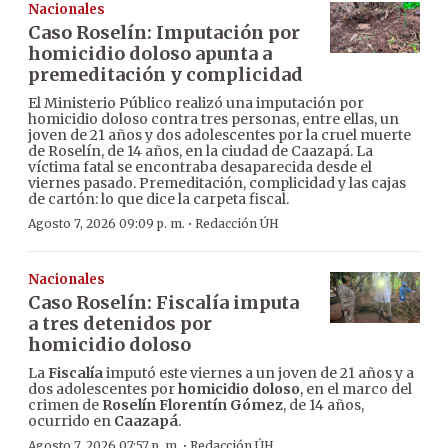
Nacionales
Caso Roselín: Imputación por
homicidio doloso apunta a
premeditación y complicidad
El Ministerio Público realizó una imputación por
homicidio doloso contra tres personas, entre ellas, un
joven de 21 años y dos adolescentes por la cruel muerte
de Roselín, de 14 años, en la ciudad de Caazapá. La
víctima fatal se encontraba desaparecida desde el
viernes pasado. Premeditación, complicidad y las cajas
de cartón: lo que dice la carpeta fiscal.
·
Agosto 7, 2026 09:09 p. m.
Redacción ÚH
Nacionales
Caso Roselín: Fiscalía imputa
a tres detenidos por
homicidio doloso
La
Fiscalía
imputó este viernes a un joven de 21 años y a
dos adolescentes por
homicidio doloso
, en el marco del
crimen de
Roselín Florentín Gómez
, de 14 años,
ocurrido en
Caazapá
.
·
Agosto 7, 2026 07:57 p. m.
Redacción ÚH