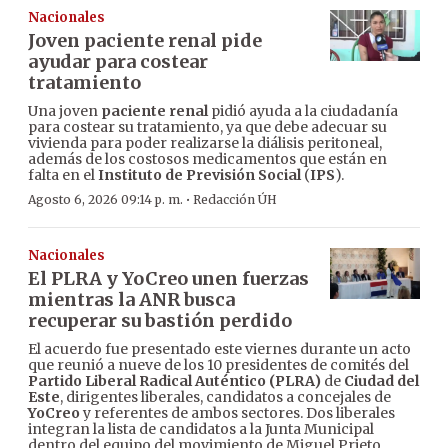
Nacionales
Joven paciente renal pide
ayudar para costear
tratamiento
Una joven
paciente renal
pidió ayuda a la ciudadanía
para costear su tratamiento, ya que debe adecuar su
vivienda para poder realizarse la diálisis peritoneal,
además de los costosos medicamentos que están en
falta en el
Instituto de Previsión Social
(
IPS
).
·
Agosto 6, 2026 09:14 p. m.
Redacción ÚH
Nacionales
El PLRA y YoCreo unen fuerzas
mientras la ANR busca
recuperar su bastión perdido
El acuerdo fue presentado este viernes durante un acto
que reunió a nueve de los 10 presidentes de comités del
Partido Liberal Radical Auténtico (PLRA)
de
Ciudad del
Este
, dirigentes liberales, candidatos a concejales de
YoCreo
y referentes de ambos sectores. Dos liberales
integran la lista de candidatos a la Junta Municipal
dentro del equipo del movimiento de Miguel Prieto.