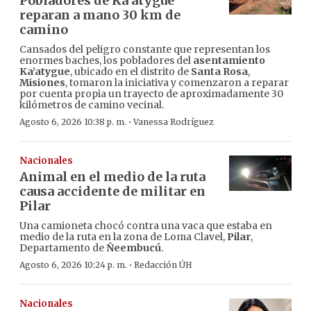
Pobladores de Ka’atygue
reparan a mano 30 km de
camino
Cansados del peligro constante que representan los
enormes baches, los pobladores del
asentamiento
Ka’atygue
, ubicado en el distrito de
Santa Rosa
,
Misiones
, tomaron la iniciativa y comenzaron a reparar
por cuenta propia un trayecto de aproximadamente 30
kilómetros de camino vecinal.
·
Agosto 6, 2026 10:38 p. m.
Vanessa Rodríguez
Nacionales
Animal en el medio de la ruta
causa accidente de militar en
Pilar
Una camioneta chocó contra una vaca que estaba en
medio de la ruta en la zona de Loma Clavel,
Pilar
,
Departamento de
Ñeembucú
.
·
Agosto 6, 2026 10:24 p. m.
Redacción ÚH
Nacionales