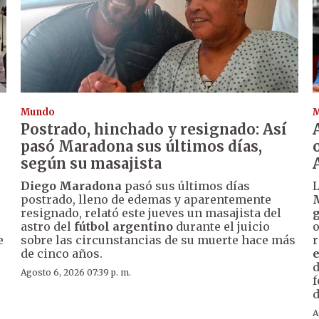
Mundo
Postrado, hinchado y resignado: Así
n
pasó Maradona sus últimos días,
según su masajista
Diego Maradona
pasó sus últimos días
postrado, lleno de edemas y aparentemente
resignado, relató este jueves un masajista del
g
astro del
fútbol argentino
durante el juicio
o
e
sobre las circunstancias de su muerte hace más
r
de cinco años.
e
d
Agosto 6, 2026 07:39 p. m.
f
d
A