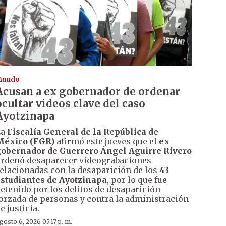
Mundo
Acusan a ex gobernador de ordenar
ocultar videos clave del caso
Ayotzinapa
La
Fiscalía General de la República de
México (FGR)
afirmó este jueves que el
ex
obernador de Guerrero Ángel Aguirre Rivero
rdenó desaparecer videograbaciones
elacionadas con la desaparición de los
43
studiantes de Ayotzinapa
, por lo que fue
etenido por los delitos de desaparición
orzada de personas y contra la administración
e justicia.
gosto 6, 2026 05:17 p. m.