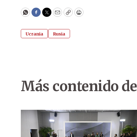
WhatsApp
Facebook
Twitter
Email
Copy
Print
Ucrania
Rusia
Más contenido de