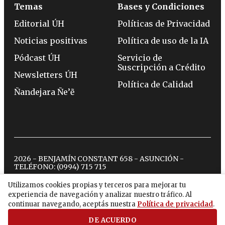
Temas
Bases y Condiciones
Editorial ÚH
Políticas de Privacidad
Noticias positivas
Política de uso de la IA
Pódcast ÚH
Servicio de
Suscripción a Crédito
Newsletters ÚH
Política de Calidad
Ñandejara Ñe’ẽ
2026 - BENJAMÍN CONSTANT 658 - ASUNCIÓN -
TELÉFONO:
(0994) 715 715
Utilizamos cookies propias y terceros para mejorar tu
experiencia de navegación y analizar nuestro tráfico. Al
twitter
instagram
facebook
tiktok
youtube
spotify
continuar navegando, aceptás nuestra
Política de privacidad
.
DE ACUERDO