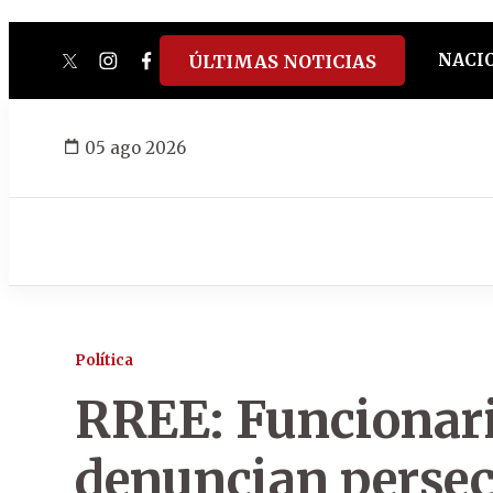
NACI
ÚLTIMAS NOTICIAS
twitter
instagram
facebook
tiktok
youtube
spotify
05 ago 2026
Política
RREE: Funcionaria
denuncian perse