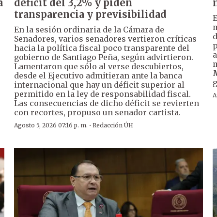
a
déficit del 3,2% y piden
transparencia y previsibilidad
m
En la sesión ordinaria de la Cámara de
Senadores, varios senadores vertieron críticas
p
hacia la política fiscal poco transparente del
a
gobierno de Santiago Peña, según advirtieron.
m
Lamentaron que sólo al verse descubiertos,
M
desde el Ejecutivo admitieran ante la banca
g
internacional que hay un déficit superior al
permitido en la ley de responsabilidad fiscal.
A
Las consecuencias de dicho déficit se revierten
con recortes, propuso un senador cartista.
·
Agosto 5, 2026 07:16 p. m.
Redacción ÚH