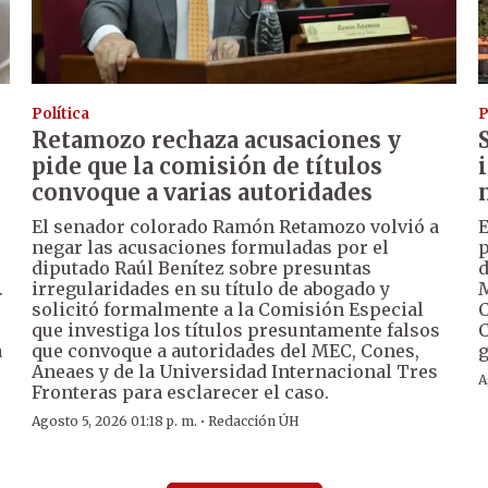
Política
P
Retamozo rechaza acusaciones y
pide que la comisión de títulos
convoque a varias autoridades
El senador colorado Ramón Retamozo volvió a
E
negar las acusaciones formuladas por el
p
diputado Raúl Benítez sobre presuntas
d
.
irregularidades en su título de abogado y
solicitó formalmente a la Comisión Especial
C
que investiga los títulos presuntamente falsos
C
a
que convoque a autoridades del MEC, Cones,
g
Aneaes y de la Universidad Internacional Tres
A
Fronteras para esclarecer el caso.
·
Agosto 5, 2026 01:18 p. m.
Redacción ÚH