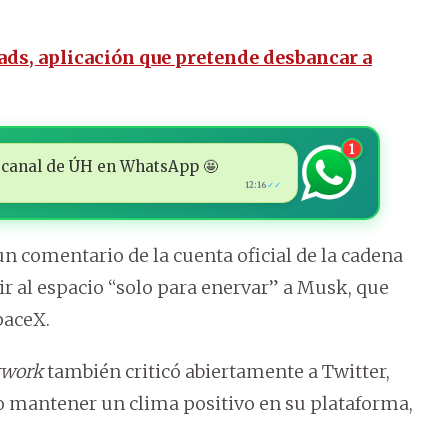
ds, aplicación que pretende desbancar a
1
 al canal de ÚH en WhatsApp 🤩
12:16
✓✓
n comentario de la cuenta oficial de la cadena
ir al espacio “solo para enervar” a Musk, que
paceX.
twork
también criticó abiertamente a Twitter,
do mantener un clima positivo en su plataforma,