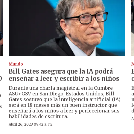
Mundo
Bill Gates asegura que la IA podrá
O
enseñar a leer y escribir a los niños
Durante una charla magistral en la Cumbre
E
ASU+GSV en San Diego, Estados Unidos, Bill
a
ó
Gates sostuvo que la inteligencia artificial (IA)
m
será en 18 meses más un buen instructor que
l
os
enseñará a los niños a leer y perfeccionar sus
d
habilidades de escritura.
A
Abril 26, 2023 09:42 a. m.