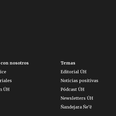
 con nosotros
Temas
ice
Editorial ÚH
riales
Noticias positivas
ón ÚH
Pódcast ÚH
Newsletters ÚH
Ñandejara Ñe’ẽ