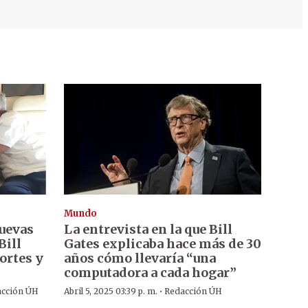
Mundo
uevas
La entrevista en la que Bill
Bill
Gates explicaba hace más de 30
ortes y
años cómo llevaría “una
computadora a cada hogar”
·
cción ÚH
Abril 5, 2025 03:39 p. m.
Redacción ÚH