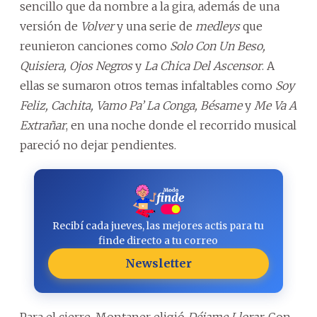
sencillo que da nombre a la gira, además de una
versión de
Volver
y una serie de
medleys
que
reunieron canciones como
Solo Con Un Beso,
Quisiera, Ojos Negros
y
La Chica Del Ascensor
. A
ellas se sumaron otros temas infaltables como
Soy
Feliz, Cachita, Vamo Pa’ La Conga, Bésame
y
Me Va A
Extrañar
, en una noche donde el recorrido musical
pareció no dejar pendientes.
Recibí cada jueves, las mejores actis para tu
finde directo a tu correo
Newsletter