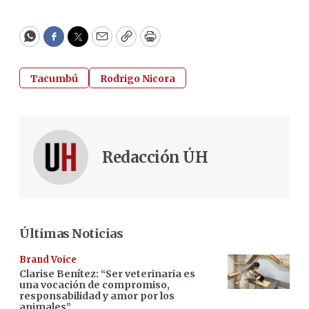
WhatsApp
Facebook
Twitter
Email
Copy
Print
Tacumbú
Rodrigo Nicora
Redacción ÚH
Últimas Noticias
Brand Voice
Clarise Benítez: “Ser veterinaria es
una vocación de compromiso,
responsabilidad y amor por los
animales”