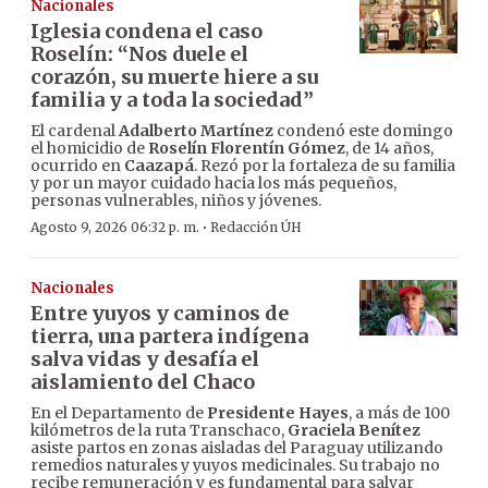
Nacionales
Iglesia condena el caso
Roselín: “Nos duele el
corazón, su muerte hiere a su
familia y a toda la sociedad”
El cardenal
Adalberto Martínez
condenó este domingo
el homicidio de
Roselín Florentín Gómez
, de 14 años,
ocurrido en
Caazapá
. Rezó por la fortaleza de su familia
y por un mayor cuidado hacia los más pequeños,
personas vulnerables, niños y jóvenes.
·
Agosto 9, 2026 06:32 p. m.
Redacción ÚH
Nacionales
Entre yuyos y caminos de
tierra, una partera indígena
salva vidas y desafía el
aislamiento del Chaco
En el Departamento de
Presidente Hayes
, a más de 100
kilómetros de la ruta Transchaco,
Graciela Benítez
asiste partos en zonas aisladas del Paraguay utilizando
remedios naturales y yuyos medicinales. Su trabajo no
recibe remuneración y es fundamental para salvar