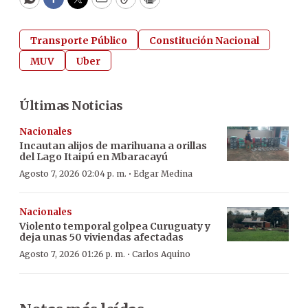
WhatsApp
Facebook
Twitter
Email
Copy
Print
Transporte Público
Constitución Nacional
MUV
Uber
Últimas Noticias
Nacionales
Incautan alijos de marihuana a orillas
del Lago Itaipú en Mbaracayú
·
Agosto 7, 2026 02:04 p. m.
Edgar Medina
Nacionales
Violento temporal golpea Curuguaty y
deja unas 50 viviendas afectadas
·
Agosto 7, 2026 01:26 p. m.
Carlos Aquino