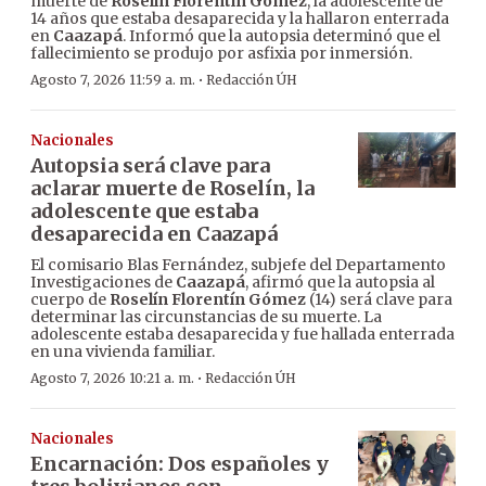
muerte de
Roselín Florentín Gómez
, la adolescente de
14 años que estaba desaparecida y la hallaron enterrada
en
Caazapá
. Informó que la autopsia determinó que el
fallecimiento se produjo por asfixia por inmersión.
·
Agosto 7, 2026 11:59 a. m.
Redacción ÚH
Nacionales
Autopsia será clave para
aclarar muerte de Roselín, la
adolescente que estaba
desaparecida en Caazapá
El comisario Blas Fernández, subjefe del Departamento
Investigaciones de
Caazapá
, afirmó que la autopsia al
cuerpo de
Roselín Florentín Gómez
(14) será clave para
determinar las circunstancias de su muerte. La
adolescente estaba desaparecida y fue hallada enterrada
en una vivienda familiar.
·
Agosto 7, 2026 10:21 a. m.
Redacción ÚH
Nacionales
Encarnación: Dos españoles y