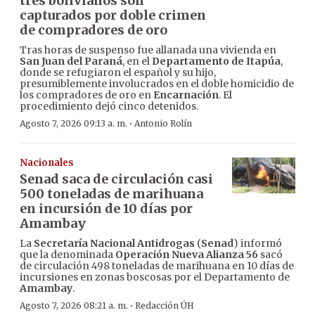
tres bolivianos son
capturados por doble crimen
de compradores de oro
Tras horas de suspenso fue allanada una vivienda en
San Juan del Paraná
, en el
Departamento de Itapúa
,
donde se refugiaron el español y su hijo,
presumiblemente involucrados en el doble homicidio de
los compradores de oro en
Encarnación
. El
procedimiento dejó cinco detenidos.
·
Agosto 7, 2026 09:13 a. m.
Antonio Rolín
Nacionales
Senad saca de circulación casi
500 toneladas de marihuana
en incursión de 10 días por
Amambay
La
Secretaría Nacional Antidrogas
(
Senad
) informó
que la denominada
Operación Nueva Alianza 56
sacó
de circulación 498 toneladas de marihuana en 10 días de
incursiones en zonas boscosas por el Departamento de
Amambay
.
·
Agosto 7, 2026 08:21 a. m.
Redacción ÚH