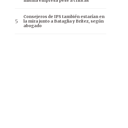
misma empresa pese a críticas
Consejeros de IPS también estarían en
la mira junto a Bataglia y Brítez, según
abogado