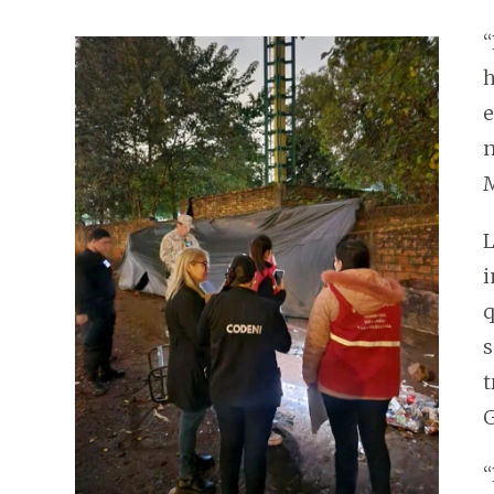
“
h
e
n
M
L
i
q
s
t
G
“