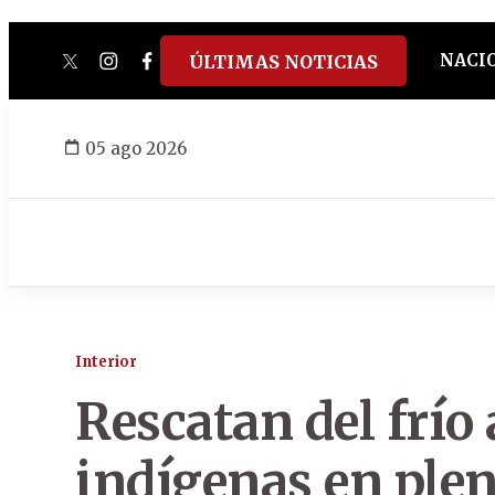
NACI
ÚLTIMAS NOTICIAS
twitter
instagram
facebook
tiktok
youtube
spotify
05 ago 2026
Interior
Rescatan del frío
indígenas en ple