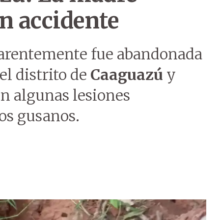
n accidente
parentemente fue abandonada
el distrito de
Caaguazú
y
on algunas lesiones
los gusanos.