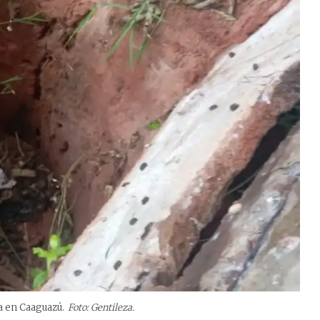
a en Caaguazú.
Foto: Gentileza.