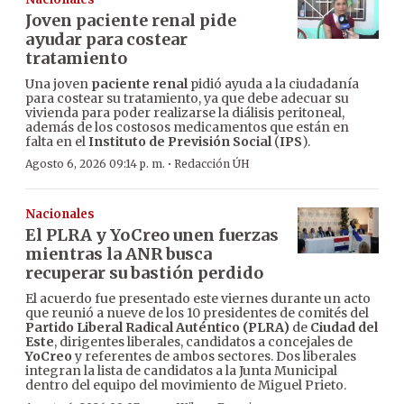
Joven paciente renal pide
ayudar para costear
tratamiento
Una joven
paciente renal
pidió ayuda a la ciudadanía
para costear su tratamiento, ya que debe adecuar su
vivienda para poder realizarse la diálisis peritoneal,
además de los costosos medicamentos que están en
falta en el
Instituto de Previsión Social
(
IPS
).
·
Agosto 6, 2026 09:14 p. m.
Redacción ÚH
Nacionales
El PLRA y YoCreo unen fuerzas
mientras la ANR busca
recuperar su bastión perdido
El acuerdo fue presentado este viernes durante un acto
que reunió a nueve de los 10 presidentes de comités del
Partido Liberal Radical Auténtico (PLRA)
de
Ciudad del
Este
, dirigentes liberales, candidatos a concejales de
YoCreo
y referentes de ambos sectores. Dos liberales
integran la lista de candidatos a la Junta Municipal
dentro del equipo del movimiento de Miguel Prieto.