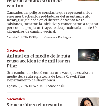
reparan a mano 30 km de
camino
Cansados del peligro constante que representan los
enormes baches, los pobladores del
asentamiento
Ka’atygue
, ubicado en el distrito de
Santa Rosa
,
Misiones
, tomaron la iniciativa y comenzaron a reparar
por cuenta propia un trayecto de aproximadamente 30
kilómetros de camino vecinal.
·
Agosto 6, 2026 10:38 p. m.
Vanessa Rodríguez
Nacionales
Animal en el medio de la ruta
causa accidente de militar en
Pilar
Una camioneta chocó contra una vaca que estaba en
medio de la ruta en la zona de Loma Clavel,
Pilar
,
Departamento de
Ñeembucú
.
·
Agosto 6, 2026 10:24 p. m.
Redacción ÚH
Nacionales
Sigue prófugo el presunto