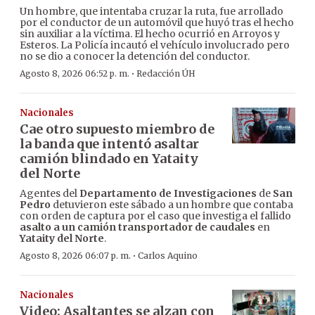
Un hombre, que intentaba cruzar la ruta, fue arrollado
por el conductor de un automóvil que huyó tras el hecho
sin auxiliar a la víctima. El hecho ocurrió en Arroyos y
Esteros. La Policía incautó el vehículo involucrado pero
no se dio a conocer la detención del conductor.
·
Agosto 8, 2026 06:52 p. m.
Redacción ÚH
Nacionales
Cae otro supuesto miembro de
la banda que intentó asaltar
camión blindado en Yataity
del Norte
Agentes del
Departamento de Investigaciones
de
San
Pedro
detuvieron este sábado a un hombre que contaba
con orden de captura por el caso que investiga el fallido
asalto a un camión transportador de caudales
en
Yataity del Norte
.
·
Agosto 8, 2026 06:07 p. m.
Carlos Aquino
Nacionales
Video: Asaltantes se alzan con