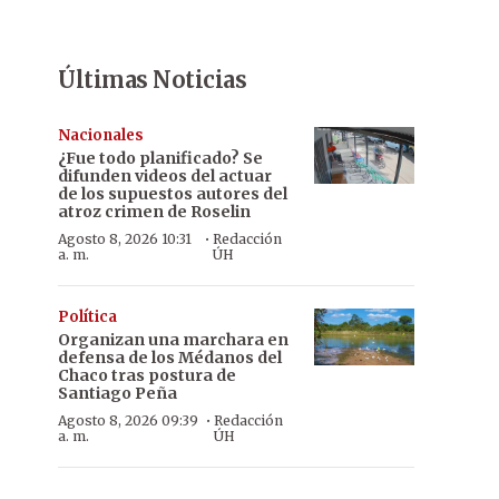
Últimas Noticias
Nacionales
¿Fue todo planificado? Se
difunden videos del actuar
de los supuestos autores del
atroz crimen de Roselin
·
Agosto 8, 2026 10:31
Redacción
a. m.
ÚH
Política
Organizan una marchara en
defensa de los Médanos del
Chaco tras postura de
Santiago Peña
·
Agosto 8, 2026 09:39
Redacción
a. m.
ÚH