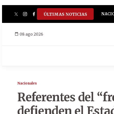
NACI
ÚLTIMAS NOTICIAS
twitter
instagram
facebook
tiktok
youtube
spotify
08 ago 2026
Nacionales
Referentes del “f
defienden el Esta