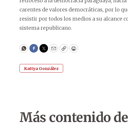
retroceso a la democracia paraguaya, hacia
carentes de valores democráticas, por lo qu
resistir por todos los medios a su alcance 
sistema republicano.
WhatsApp
Facebook
Twitter
Email
Copy
Print
Kattya González
Más contenido de