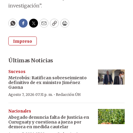
investigación”.
WhatsApp
Facebook
Twitter
Email
Copy
Print
Impreso
Últimas Noticias
Sucesos
Metrobús: Ratifican sobreseimiento
definitivo de ex ministro Jiménez
Gaona
·
Agosto 7, 2026 07:31 p. m.
Redacción ÚH
Nacionales
Abogado denuncia falta de Justicia en
Curuguaty y cuestiona a jueza por
demora en medida cautelar