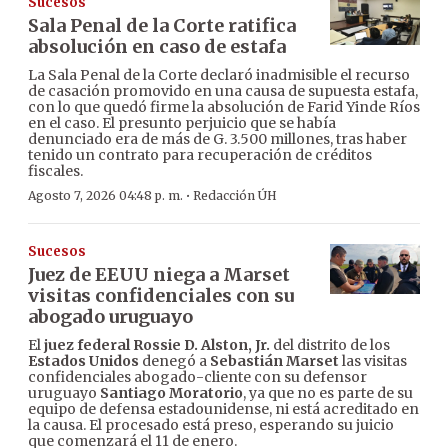
Sucesos
Sala Penal de la Corte ratifica
absolución en caso de estafa
La Sala Penal de la Corte declaró inadmisible el recurso
de casación promovido en una causa de supuesta estafa,
con lo que quedó firme la absolución de Farid Yinde Ríos
en el caso. El presunto perjuicio que se había
denunciado era de más de G. 3.500 millones, tras haber
tenido un contrato para recuperación de créditos
fiscales.
·
Agosto 7, 2026 04:48 p. m.
Redacción ÚH
Sucesos
Juez de EEUU niega a Marset
visitas confidenciales con su
abogado uruguayo
El
juez federal Rossie D. Alston, Jr.
del distrito de los
Estados Unidos
denegó a
Sebastián Marset
las visitas
confidenciales abogado-cliente con su defensor
uruguayo
Santiago Moratorio
, ya que no es parte de su
equipo de defensa estadounidense, ni está acreditado en
la causa. El procesado está preso, esperando su juicio
que comenzará el 11 de enero.