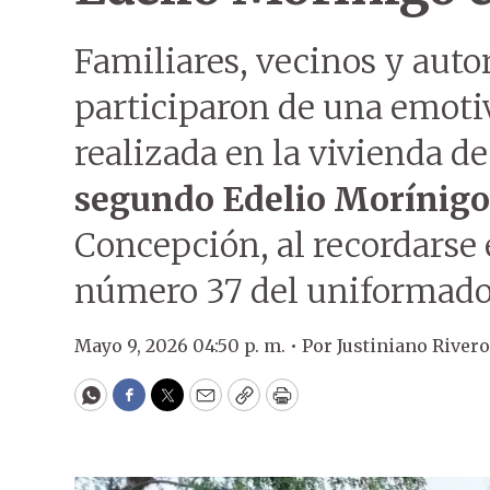
Familiares, vecinos y auto
participaron de una emotiv
realizada en la vivienda de
segundo Edelio Morínigo
Concepción, al recordarse
número 37 del uniformado
Mayo 9, 2026 04:50 p. m. •
Por
Justiniano River
WhatsApp
Facebook
Twitter
Email
Copy
Print