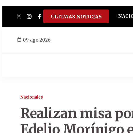
NACI
ÚLTIMAS NOTICIAS
twitter
instagram
facebook
tiktok
youtube
spotify
09 ago 2026
Nacionales
Realizan misa por
Edelio Morínigo 