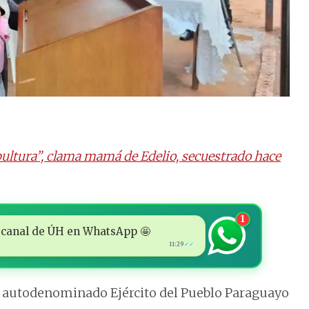
pultura”, clama mamá de Edelio, secuestrado hace
1
 al canal de ÚH en WhatsApp 🤩
11:29
✓✓
el autodenominado Ejército del Pueblo Paraguayo