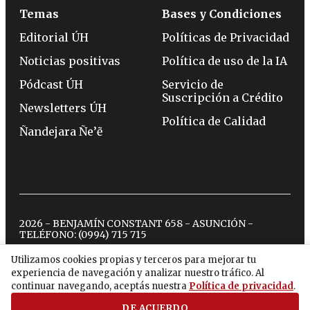
Temas
Bases y Condiciones
Editorial ÚH
Políticas de Privacidad
Noticias positivas
Política de uso de la IA
Pódcast ÚH
Servicio de
Suscripción a Crédito
Newsletters ÚH
Política de Calidad
Ñandejara Ñe’ẽ
2026 - BENJAMÍN CONSTANT 658 - ASUNCIÓN -
TELÉFONO:
(0994) 715 715
Utilizamos cookies propias y terceros para mejorar tu
experiencia de navegación y analizar nuestro tráfico. Al
twitter
instagram
facebook
tiktok
youtube
spotify
continuar navegando, aceptás nuestra
Política de privacidad
.
DE ACUERDO