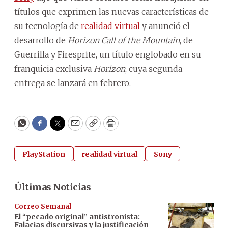
títulos que exprimen las nuevas características de
su tecnología de
realidad virtual
y anunció el
desarrollo de
Horizon Call of the Mountain
, de
Guerrilla y Firesprite, un título englobado en su
franquicia exclusiva
Horizon
, cuya segunda
entrega se lanzará en febrero.
WhatsApp
Facebook
Twitter
Email
Copy
Print
PlayStation
realidad virtual
Sony
Últimas Noticias
Correo Semanal
El “pecado original” antistronista:
Falacias discursivas y la justificación