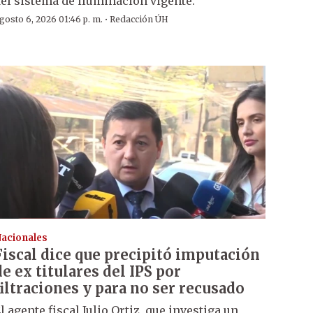
el sistema de iluminación vigente.
·
gosto 6, 2026 01:46 p. m.
Redacción ÚH
acionales
Fiscal dice que precipitó imputación
de ex titulares del IPS por
filtraciones y para no ser recusado
l agente fiscal Julio Ortiz, que investiga un