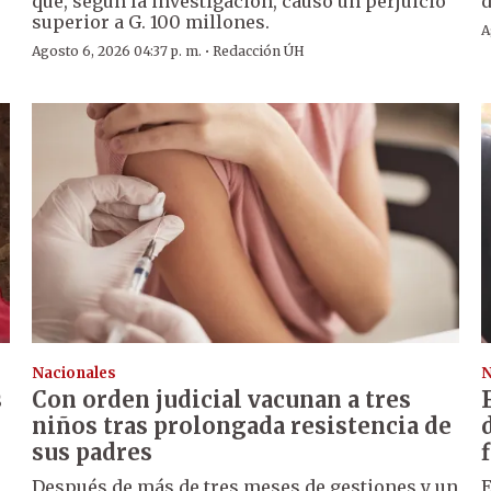
que, según la investigación, causó un perjuicio
d
superior a G. 100 millones.
A
·
Agosto 6, 2026 04:37 p. m.
Redacción ÚH
Nacionales
N
s
Con orden judicial vacunan a tres
niños tras prolongada resistencia de
sus padres
Después de más de tres meses de gestiones y un
E