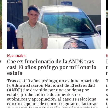
Nacionales
N
y
Cae ex funcionario de la ANDE tras
casi 10 años prófugo por millonaria
estafa
Tras casi 10 años prófugo, un ex funcionario de
T
la
Administración Nacional de Electricidad
i
.
(ANDE)
fue detenido por una condena por
e
estafa, producción de documentos no
s
auténticos y apropiación. El caso se relaciona
e
con un esquema de cobro irregular de facturas
i