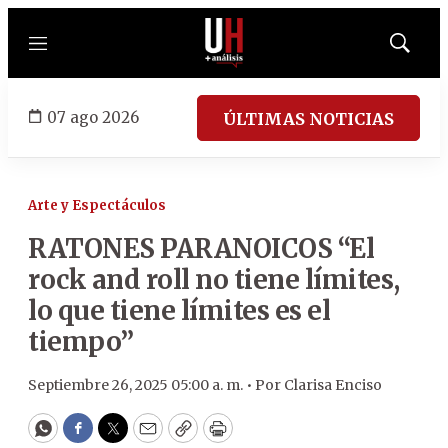
Menú
Mostrar
búsqued
07 ago 2026
ÚLTIMAS NOTICIAS
Arte y Espectáculos
RATONES PARANOICOS “El
rock and roll no tiene límites,
lo que tiene límites es el
tiempo”
Septiembre 26, 2025 05:00 a. m. •
Por
Clarisa Enciso
WhatsApp
Facebook
Twitter
Email
Copy
Print