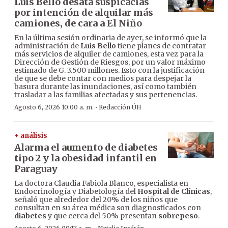
Luis Bello desata suspicacias
por intención de alquilar más
camiones, de cara a El Niño
En la última sesión ordinaria de ayer, se informó que la
administración de
Luis Bello
tiene planes de contratar
más servicios de alquiler de camiones, esta vez para la
Dirección de Gestión de Riesgos, por un valor máximo
estimado de G. 3.500 millones. Esto con la justificación
de que se debe contar con medios para despejar la
basura durante las inundaciones, así como también
trasladar a las familias afectadas y sus pertenencias.
·
Agosto 6, 2026 10:00 a. m.
Redacción ÚH
+ análisis
Alarma el aumento de diabetes
tipo 2 y la obesidad infantil en
Paraguay
La doctora Claudia Fabiola Blanco, especialista en
Endocrinología y Diabetología del
Hospital de Clínicas
,
señaló que alrededor del 20% de los niños que
consultan en su área médica son diagnosticados con
diabetes
y que cerca del 50% presentan
sobrepeso
.