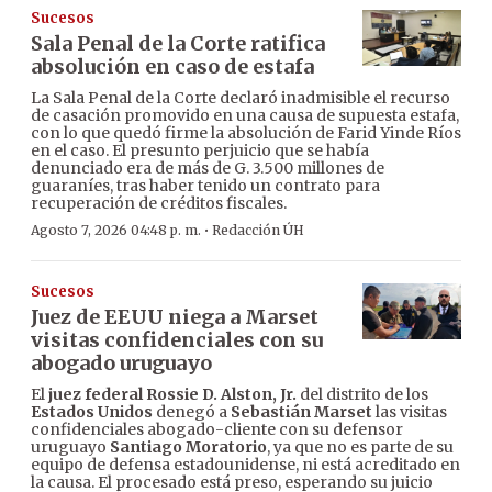
Sucesos
Sala Penal de la Corte ratifica
absolución en caso de estafa
La Sala Penal de la Corte declaró inadmisible el recurso
de casación promovido en una causa de supuesta estafa,
con lo que quedó firme la absolución de Farid Yinde Ríos
en el caso. El presunto perjuicio que se había
denunciado era de más de G. 3.500 millones de
guaraníes, tras haber tenido un contrato para
recuperación de créditos fiscales.
·
Agosto 7, 2026 04:48 p. m.
Redacción ÚH
Sucesos
Juez de EEUU niega a Marset
visitas confidenciales con su
abogado uruguayo
El
juez federal Rossie D. Alston, Jr.
del distrito de los
Estados Unidos
denegó a
Sebastián Marset
las visitas
confidenciales abogado-cliente con su defensor
uruguayo
Santiago Moratorio
, ya que no es parte de su
equipo de defensa estadounidense, ni está acreditado en
la causa. El procesado está preso, esperando su juicio