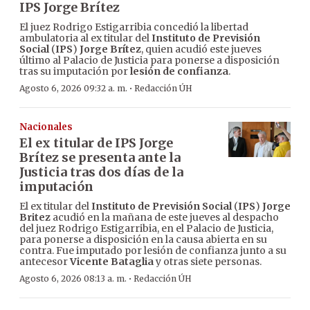
IPS Jorge Brítez
El juez Rodrigo Estigarribia concedió la libertad
ambulatoria al ex titular del
Instituto de Previsión
Social
(
IPS
)
Jorge Brítez
, quien acudió este jueves
último al Palacio de Justicia para ponerse a disposición
tras su imputación por
lesión de confianza
.
·
Agosto 6, 2026 09:32 a. m.
Redacción ÚH
Nacionales
El ex titular de IPS Jorge
Brítez se presenta ante la
Justicia tras dos días de la
imputación
El ex titular del
Instituto de Previsión Social
(
IPS
)
Jorge
Britez
acudió en la mañana de este jueves al despacho
del juez Rodrigo Estigarribia, en el Palacio de Justicia,
para ponerse a disposición en la causa abierta en su
contra. Fue imputado por lesión de confianza junto a su
antecesor
Vicente Bataglia
y otras siete personas.
·
Agosto 6, 2026 08:13 a. m.
Redacción ÚH