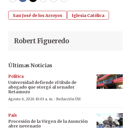
WhatsApp
Facebook
Twitter
Email
Copy
Print
San José de los Arroyos
Iglesia Católica
Robert Figueredo
Últimas Noticias
Política
Universidad defiende el título de
abogado que otorgó al senador
Retamozo
·
Agosto 6, 2026 10:03 a. m.
Redacción ÚH
País
Procesión de la Virgen de la Asunción
abre novenario