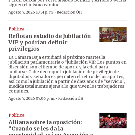
Pérez. Queda por verse si Abdo Benítez y Arnoldo Wiens
siguen el mismo camino.
·
Agosto 7, 2026 10:51 p. m.
Redacción ÚH
Política
Reflotan estudio de Jubilación
VIP y podrían definir
privilegios
La Cámara Baja estudiará el próximo martes la
jubilación parlamentaria o “jubilación VIP. Los puntos en
discusión son el tiempo de aporte y la edad para
jubilarse. Cabe decir que la jubilación de privilegio de
diputados y senadores permiten el retiro de los aportes,
así como la jubilación a partir de diez años de “servicio”,
medida totalmente ajena a lo que viven los trabajadores
comunes.
·
Agosto 7, 2026 07:06 p. m.
Redacción ÚH
Política
Alliana sobre la oposición:
“Cuando se les da la
oportunidad acá en Asunción o