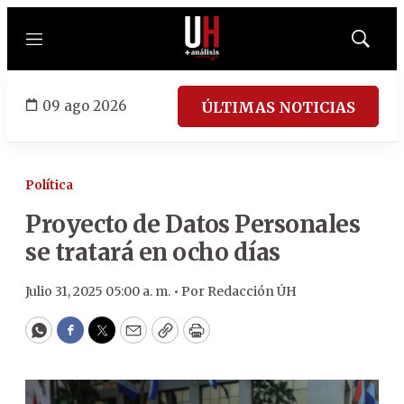
Menú
Mostrar
búsqued
09 ago 2026
ÚLTIMAS NOTICIAS
Política
Proyecto de Datos Personales
se tratará en ocho días
Julio 31, 2025 05:00 a. m. •
Por
Redacción ÚH
WhatsApp
Facebook
Twitter
Email
Copy
Print