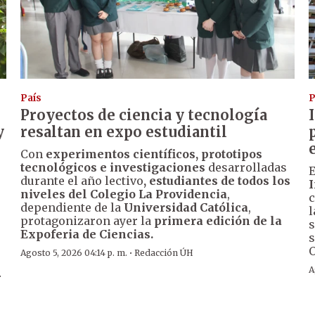
País
P
Proyectos de ciencia y tecnología
y
resaltan en expo estudiantil
Con
experimentos científicos, prototipos
tecnológicos e investigaciones
desarrolladas
E
durante el año lectivo
, estudiantes de todos los
I
niveles del Colegio La Providencia
,
s
c
dependiente de la
Universidad Católica
,
l
protagonizaron ayer la
primera edición de la
s
Expoferia de Ciencias.
s
O
·
Agosto 5, 2026 04:14 p. m.
Redacción ÚH
A
r