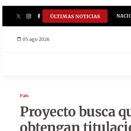
NACI
ÚLTIMAS NOTICIAS
twitter
instagram
facebook
tiktok
youtube
spotify
05 ago 2026
País
Proyecto busca q
obtengan titulaci