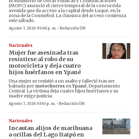
El Ministerio de Obras Públicas y Comunicaciones
(MOPC) anunció el cierre temporal de la concurrida
avenida que da acceso a la capital desde Luque, en la
zona de la Conmebol. La clausura del acceso comienza
este sábado.
·
Agosto 7, 2026 05:48 p. m.
Redacción ÚH
Nacionales
Mujer fue asesinada tras
resistirse al robo de su
motocicleta y deja cuatro
hijos huérfanos en Ypané
Una mujer se resistió a un asalto y falleció tras ser
baleada por
motochorros
en
Ypané
, Departamento
Central. La víctima deja cuatro hijos huérfanos y su
madre exige justicia.
·
Agosto 7, 2026 03:45 p. m.
Redacción ÚH
Nacionales
Incautan alijos de marihuana
a orillas del Lago Itaipú en