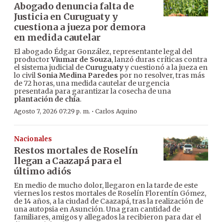
Abogado denuncia falta de
Justicia en Curuguaty y
cuestiona a jueza por demora
en medida cautelar
El abogado Édgar González, representante legal del
productor
Viumar de Souza
, lanzó duras críticas contra
el sistema judicial de
Curuguaty
y cuestionó a la jueza en
lo civil
Sonia Medina Paredes
por no resolver, tras más
de 72 horas, una medida cautelar de urgencia
presentada para garantizar la cosecha de una
plantación de chía
.
·
Agosto 7, 2026 07:29 p. m.
Carlos Aquino
Nacionales
Restos mortales de Roselín
llegan a Caazapá para el
último adiós
En medio de mucho dolor, llegaron en la tarde de este
viernes los restos mortales de Roselín Florentín Gómez,
de 14 años, a la ciudad de Caazapá, tras la realización de
una autopsia en Asunción. Una gran cantidad de
familiares, amigos y allegados la recibieron para dar el