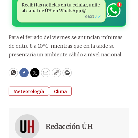
Recibí las noticias en tu celular, unite
1
al canal de ÚH en WhatsApp 🤩
✓✓
05:23
Para el feriado del viernes se anuncian mínimas
de entre 8 a 10ºC, mientras que en la tarde se
presentaría un ambiente cálido a nivel nacional.
WhatsApp
Facebook
Twitter
Email
Copy
Print
Meteorología
Clima
Redacción ÚH