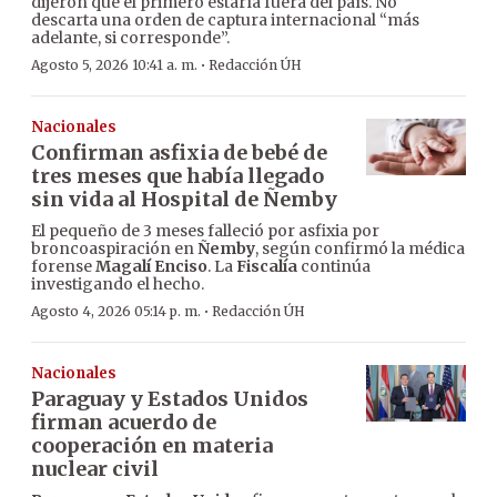
dijeron que el primero estaría fuera del país. No
descarta una orden de captura internacional “más
adelante, si corresponde”.
·
Agosto 5, 2026 10:41 a. m.
Redacción ÚH
Nacionales
Confirman asfixia de bebé de
tres meses que había llegado
sin vida al Hospital de Ñemby
El pequeño de 3 meses falleció por asfixia por
broncoaspiración en
Ñemby
, según confirmó la médica
forense
Magalí Enciso
. La
Fiscalía
continúa
investigando el hecho.
·
Agosto 4, 2026 05:14 p. m.
Redacción ÚH
Nacionales
Paraguay y Estados Unidos
firman acuerdo de
cooperación en materia
nuclear civil