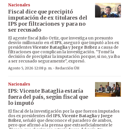
Nacionales
Fiscal dice que precipitó
imputación de ex titulares del
IPS por filtraciones y para no
ser recusado
El agente fiscal Julio Ortiz, que investiga un presunto
desvío millonario en el
IPS
, aseguró que imputó a los ex
presidentes
Vicente Bataglia
y
Jorge Brítez
a causa de
filtraciones que complican la investigación. “Tomé la
decisión de precipitar la imputación porque, si no, ya iba
a ser recusado seguramente”, expresó.
·
Agosto 5, 2026 12:08 p. m.
Redacción ÚH
Nacionales
IPS: Vicente Bataglia estaría
fuera del país, según fiscal que
lo imputó
El fiscal de la investigación por la que fueron imputados
dos ex presidentes del
IPS
,
Vicente Bataglia
y
Jorge
Brítez
, señaló que desconoce el paradero de ambos,
pero que afirmó a la prensa que extraoficialmente le