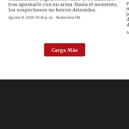
y
tras apuntarlo con un arma. Hasta el momento,
u
los sospechosos no fueron detenidos.
j
·
Agosto 8, 2026 05:26 p. m.
Redacción ÚH
d
d
A
Carga Más