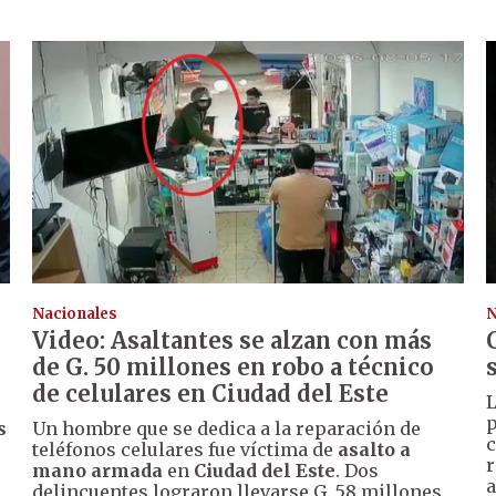
Nacionales
N
Video: Asaltantes se alzan con más
de G. 50 millones en robo a técnico
de celulares en Ciudad del Este
L
p
s
Un hombre que se dedica a la reparación de
c
teléfonos celulares fue víctima de
asalto a
r
mano armada
en
Ciudad del Este
. Dos
a
delincuentes lograron llevarse G. 58 millones