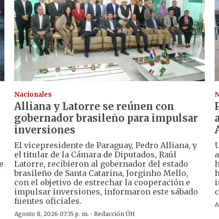
Nacionales
N
Alliana y Latorre se reúnen con
gobernador brasileño para impulsar
inversiones
El vicepresidente de Paraguay, Pedro Alliana, y
U
el titular de la Cámara de Diputados, Raúl
a
e
Latorre, recibieron al gobernador del estado
h
a
brasileño de Santa Catarina, Jorginho Mello,
h
con el objetivo de estrechar la cooperación e
i
impulsar inversiones, informaron este sábado
c
fuentes oficiales.
A
·
Agosto 8, 2026 07:35 p. m.
Redacción ÚH