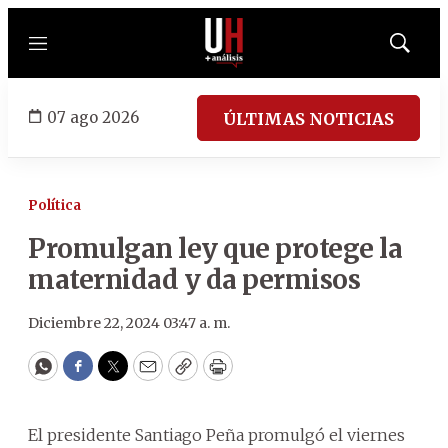
Menú
Mostrar
búsqued
07 ago 2026
ÚLTIMAS NOTICIAS
Política
Promulgan ley que protege la
maternidad y da permisos
Diciembre 22, 2024 03:47 a. m.
WhatsApp
Facebook
Twitter
Email
Copy
Print
El presidente Santiago Peña promulgó el viernes