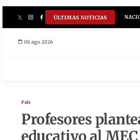
NACI
ÚLTIMAS NOTICIAS
twitter
instagram
facebook
tiktok
youtube
spotify
06 ago 2026
País
Profesores plant
educativo al MEC