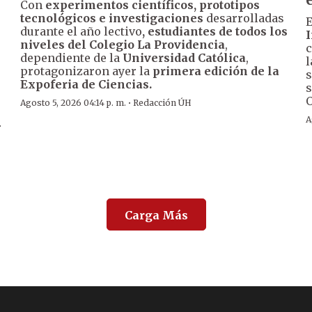
Con
experimentos científicos, prototipos
tecnológicos e investigaciones
desarrolladas
E
durante el año lectivo
, estudiantes de todos los
I
niveles del Colegio La Providencia
,
s
c
dependiente de la
Universidad Católica
,
l
protagonizaron ayer la
primera edición de la
s
Expoferia de Ciencias.
s
O
·
Agosto 5, 2026 04:14 p. m.
Redacción ÚH
A
r
Carga Más