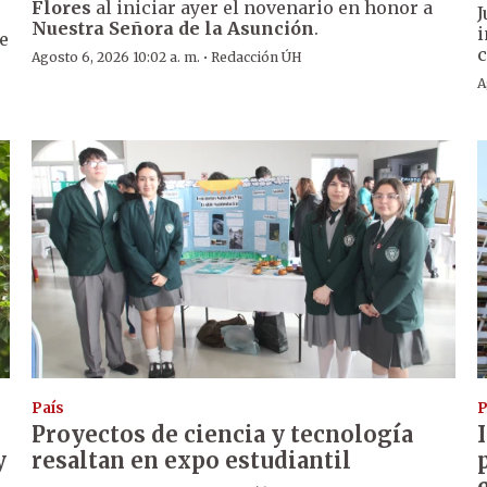
Flores
al iniciar ayer el novenario en honor a
J
Nuestra Señora de la Asunción
.
i
de
c
·
Agosto 6, 2026 10:02 a. m.
Redacción ÚH
A
País
P
Proyectos de ciencia y tecnología
y
resaltan en expo estudiantil