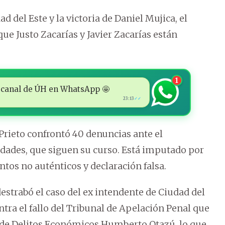
d del Este y la victoria de Daniel Mujica, el
e Justo Zacarías y Javier Zacarías están
1
 al canal de ÚH en WhatsApp 🤩
23:13
✓✓
 Prieto confrontó 40 denuncias ante el
idades, que siguen su curso. Está imputado por
tos no auténticos y declaración falsa.
destrabó el caso del ex intendente de Ciudad del
ntra el fallo del Tribunal de Apelación Penal que
ez de Delitos Económicos Humberto Otazú, lo que