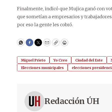
Finalmente, indicó que Mujica ganó con vot
que sometían a empresarios y trabajadores,
por eso la gente les cobró.
WhatsApp
Facebook
Twitter
Email
Copy
Print
Miguel Prieto
Yo Creo
Ciudad del Este
Elecciones municipales
elecciones presidenci
Redacción ÚH