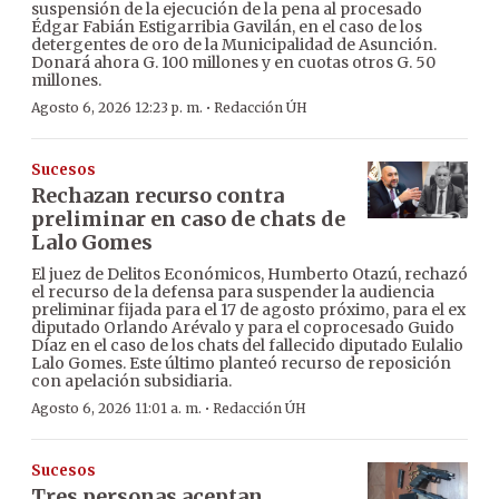
suspensión de la ejecución de la pena al procesado
Édgar Fabián Estigarribia Gavilán, en el caso de los
detergentes de oro de la Municipalidad de Asunción.
Donará ahora G. 100 millones y en cuotas otros G. 50
millones.
·
Agosto 6, 2026 12:23 p. m.
Redacción ÚH
Sucesos
Rechazan recurso contra
preliminar en caso de chats de
Lalo Gomes
El juez de Delitos Económicos, Humberto Otazú, rechazó
el recurso de la defensa para suspender la audiencia
preliminar fijada para el 17 de agosto próximo, para el ex
diputado Orlando Arévalo y para el coprocesado Guido
Díaz en el caso de los chats del fallecido diputado Eulalio
Lalo Gomes. Este último planteó recurso de reposición
con apelación subsidiaria.
·
Agosto 6, 2026 11:01 a. m.
Redacción ÚH
Sucesos
Tres personas aceptan