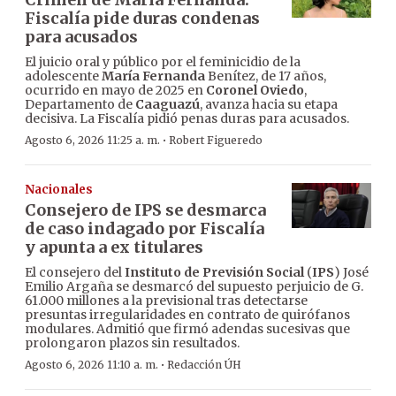
Fiscalía pide duras condenas
para acusados
El juicio oral y público por el feminicidio de la
adolescente
María Fernanda
Benítez, de 17 años,
ocurrido en mayo de 2025 en
Coronel Oviedo
,
Departamento de
Caaguazú
, avanza hacia su etapa
decisiva. La Fiscalía pidió penas duras para acusados.
·
Agosto 6, 2026 11:25 a. m.
Robert Figueredo
Nacionales
Consejero de IPS se desmarca
de caso indagado por Fiscalía
y apunta a ex titulares
El consejero del
Instituto de Previsión Social
(
IPS
) José
Emilio Argaña se desmarcó del supuesto perjuicio de G.
61.000 millones a la previsional tras detectarse
presuntas irregularidades en contrato de quirófanos
modulares. Admitió que firmó adendas sucesivas que
prolongaron plazos sin resultados.
·
Agosto 6, 2026 11:10 a. m.
Redacción ÚH