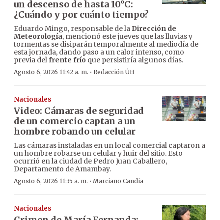
un descenso de hasta 10°C:
¿Cuándo y por cuánto tiempo?
Eduardo Mingo, responsable de la
Dirección de
Meteorología
, mencionó este jueves que las lluvias y
tormentas se disiparán temporalmente al mediodía de
esta jornada, dando paso a un calor intenso, como
previa del
frente frío
que persistiría algunos días.
·
Agosto 6, 2026 11:42 a. m.
Redacción ÚH
Nacionales
Video: Cámaras de seguridad
de un comercio captan a un
hombre robando un celular
Las cámaras instaladas en un local comercial captaron a
un hombre robarse un celular y huir del sitio. Esto
ocurrió en la ciudad de Pedro Juan Caballero,
Departamento de Amambay.
·
Agosto 6, 2026 11:35 a. m.
Marciano Candia
Nacionales
Crimen de María Fernanda: