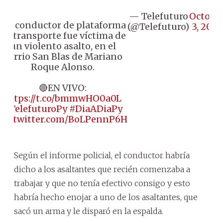
— Telefuturo
Octobe
Un conductor de plataforma
(@Telefuturo)
3, 2024
de transporte fue víctima de
un violento asalto, en el
barrio San Blas de Mariano
Roque Alonso.
🔴EN VIVO:
https://t.co/bmmwHO0a0L
#TelefuturoPy
#DiaADiaPy
pic.twitter.com/BoLPennP6H
Según el informe policial, el conductor habría
dicho a los asaltantes que recién comenzaba a
trabajar y que no tenía efectivo consigo y esto
habría hecho enojar a uno de los asaltantes, que
sacó un arma y le disparó en la espalda.