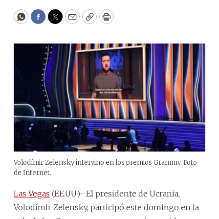
WhatsApp
Facebook
Twitter
Email
Copy
Print
Volodímir Zelensky intervino en los premios Grammy.
Foto
de Internet.
Las Vegas
(EE.UU.)- El presidente de Ucrania,
Volodímir Zelensky, participó este domingo en la