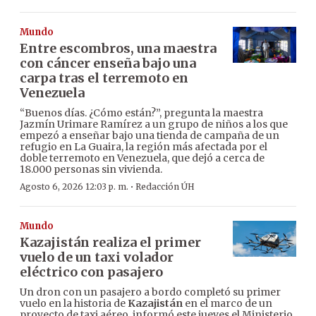
Mundo
Entre escombros, una maestra
con cáncer enseña bajo una
carpa tras el terremoto en
Venezuela
“Buenos días. ¿Cómo están?”, pregunta la maestra
Jazmín Urimare Ramírez a un grupo de niños a los que
empezó a enseñar bajo una tienda de campaña de un
refugio en La Guaira, la región más afectada por el
doble terremoto en Venezuela, que dejó a cerca de
18.000 personas sin vivienda.
·
Agosto 6, 2026 12:03 p. m.
Redacción ÚH
Mundo
Kazajistán realiza el primer
vuelo de un taxi volador
eléctrico con pasajero
Un dron con un pasajero a bordo completó su primer
vuelo en la historia de
Kazajistán
en el marco de un
proyecto de taxi aéreo, informó este jueves el Ministerio