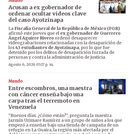
Mundo
Acusan a ex gobernador de
ordenar ocultar videos clave
del caso Ayotzinapa
La
Fiscalía General de la República de México (FGR)
afirmó este jueves que el
ex gobernador de Guerrero
Ángel Aguirre Rivero
ordenó desaparecer
videograbaciones relacionadas con la desaparición de
los
43 estudiantes de Ayotzinapa
, por lo que fue
detenido por los delitos de desaparición forzada de
personas y contra la administración de justicia.
Agosto 6, 2026 05:17 p. m.
Mundo
Entre escombros, una maestra
con cáncer enseña bajo una
carpa tras el terremoto en
Venezuela
“Buenos días. ¿Cómo están?”, pregunta la maestra
Jazmín Urimare Ramírez a un grupo de niños a los que
empezó a enseñar bajo una tienda de campaña de un
refugio en La Guaira, la región más afectada por el