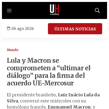
Menú
Mostrar
búsqued
06 ago 2026
ÚLTIMAS NOTICIAS
Mundo
Lula y Macron se
comprometen a “ultimar el
diálogo” para la firma del
acuerdo UE-Mercosur
El presidente brasileño,
Luiz Inácio Lula da
Silva
, conversó este miércoles con su
homólogo francés,
Emmanuel Macron
, y