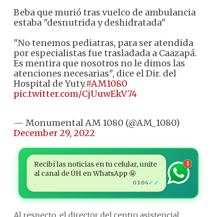
Beba que murió tras vuelco de ambulancia
estaba "desnutrida y deshidratada"
"No tenemos pediatras, para ser atendida
por especialistas fue trasladada a Caazapá.
Es mentira que nosotros no le dimos las
atenciones necesarias", dice el Dir. del
Hospital de Yuty.
#AM1080
pic.twitter.com/CjUuwEkV74
— Monumental AM 1080 (@AM_1080)
December 29, 2022
Recibí las noticias en tu celular, unite
1
al canal de ÚH en WhatsApp 🤩
✓✓
03:04
Al respecto, el director del centro asistencial