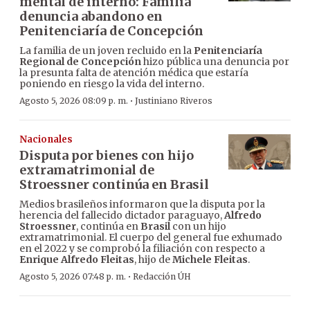
mental de interno: Familia
denuncia abandono en
Penitenciaría de Concepción
La familia de un joven recluido en la
Penitenciaría
Regional de Concepción
hizo pública una denuncia por
la presunta falta de atención médica que estaría
poniendo en riesgo la vida del interno.
·
Agosto 5, 2026 08:09 p. m.
Justiniano Riveros
Nacionales
Disputa por bienes con hijo
extramatrimonial de
Stroessner continúa en Brasil
Medios brasileños informaron que la disputa por la
herencia del fallecido dictador paraguayo,
Alfredo
Stroessner
, continúa en
Brasil
con un hijo
extramatrimonial. El cuerpo del general fue exhumado
en el 2022 y se comprobó la filiación con respecto a
Enrique Alfredo Fleitas
, hijo de
Michele Fleitas
.
·
Agosto 5, 2026 07:48 p. m.
Redacción ÚH