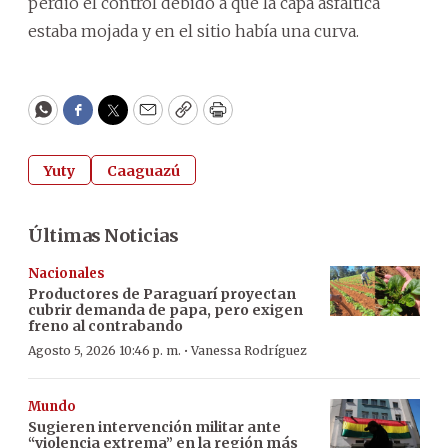
perdió el control debido a que la capa asfáltica
estaba mojada y en el sitio había una curva.
WhatsApp
Facebook
Twitter
Email
Copy
Print
Yuty
Caaguazú
Últimas Noticias
Nacionales
Productores de Paraguarí proyectan
cubrir demanda de papa, pero exigen
freno al contrabando
·
Agosto 5, 2026 10:46 p. m.
Vanessa Rodríguez
Mundo
Sugieren intervención militar ante
“violencia extrema” en la región más