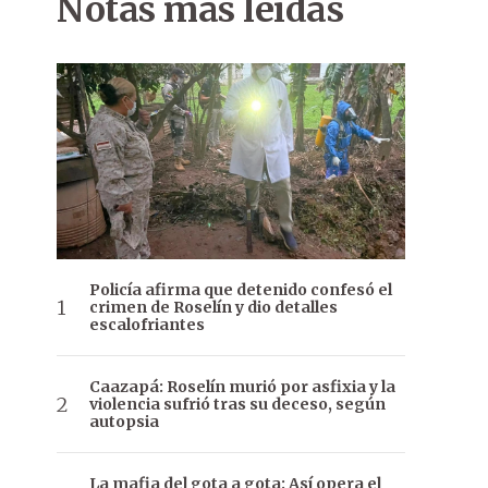
Notas más leídas
Policía afirma que detenido confesó el
crimen de Roselín y dio detalles
escalofriantes
Caazapá: Roselín murió por asfixia y la
violencia sufrió tras su deceso, según
autopsia
La mafia del gota a gota: Así opera el