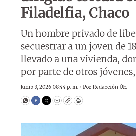
Filadelfia
,
Chaco
Un hombre privado de libe
secuestrar a un joven de 1
llevado a una vivienda, do
por parte de otros jóvenes,
Junio 3, 2026 08:44 p. m. •
Por
Redacción ÚH
WhatsApp
Facebook
Twitter
Email
Copy
Print