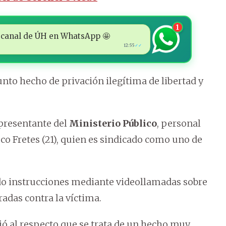
1
 al canal de ÚH en WhatsApp 🤩
12:55
✓✓
unto hecho de privación ilegítima de libertad y
presentante del
Ministerio Público
, personal
eco Fretes (21), quien es sindicado como uno de
tido instrucciones mediante videollamadas sobre
radas contra la víctima.
irió al respecto que se trata de un hecho muy