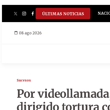
NACI
ÚLTIMAS NOTICIAS
twitter
instagram
facebook
tiktok
youtube
spotify
08 ago 2026
Sucesos
Por videollamada,
dirigido tortura 