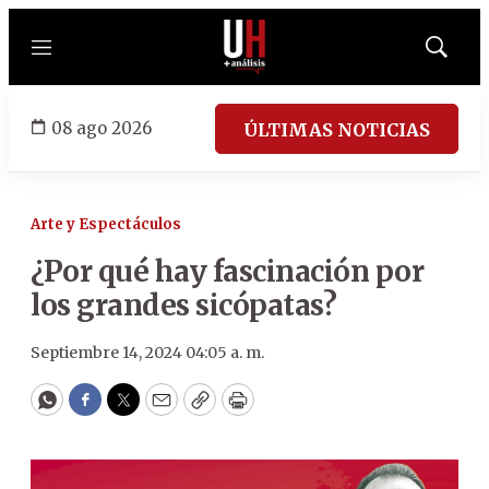
Menú
Mostrar
búsqued
08 ago 2026
ÚLTIMAS NOTICIAS
Arte y Espectáculos
¿Por qué hay fascinación por
los grandes sicópatas?
Septiembre 14, 2024 04:05 a. m.
WhatsApp
Facebook
Twitter
Email
Copy
Print