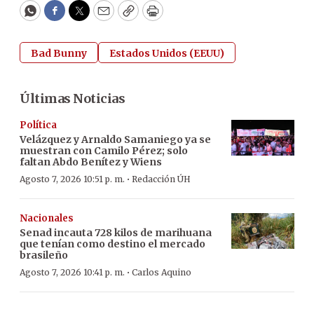
WhatsApp
Facebook
Twitter
Email
Copy
Print
Bad Bunny
Estados Unidos (EEUU)
Últimas Noticias
Política
Velázquez y Arnaldo Samaniego ya se
muestran con Camilo Pérez; solo
faltan Abdo Benítez y Wiens
·
Agosto 7, 2026 10:51 p. m.
Redacción ÚH
Nacionales
Senad incauta 728 kilos de marihuana
que tenían como destino el mercado
brasileño
·
Agosto 7, 2026 10:41 p. m.
Carlos Aquino