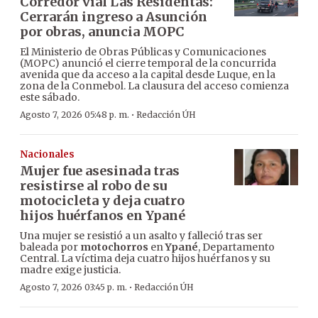
Corredor vial Las Residentas:
Cerrarán ingreso a Asunción
por obras, anuncia MOPC
El Ministerio de Obras Públicas y Comunicaciones
(MOPC) anunció el cierre temporal de la concurrida
avenida que da acceso a la capital desde Luque, en la
zona de la Conmebol. La clausura del acceso comienza
este sábado.
·
Agosto 7, 2026 05:48 p. m.
Redacción ÚH
Nacionales
Mujer fue asesinada tras
resistirse al robo de su
motocicleta y deja cuatro
hijos huérfanos en Ypané
Una mujer se resistió a un asalto y falleció tras ser
baleada por
motochorros
en
Ypané
, Departamento
Central. La víctima deja cuatro hijos huérfanos y su
madre exige justicia.
·
Agosto 7, 2026 03:45 p. m.
Redacción ÚH