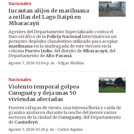
Nacionales
Incautan alijos de marihuana
a orillas del Lago Itaipú en
Mbaracayú
Agentes del Departamento Especializado contra el
Narcotráfico de la
Policía Nacional
intervinieron un
presunto depósito clandestino utilizado para acopiar
marihuana
en la madrugada de este viernes en la
colonia
Puerto Indio
, del distrito de
Mbaracayú
, del
Departamento de
Alto Paraná
.
·
Agosto 7, 2026 02:04 p. m.
Edgar Medina
Nacionales
Violento temporal golpea
Curuguaty y deja unas 50
viviendas afectadas
Fuertes ráfagas de viento, una intensa lluvia y caída de
granizo azotaron durante la noche del jueves varios
sectores de la ciudad de
Curuguaty
, del Departamento
de
Canindeyú
.
·
Agosto 7, 2026 01:26 p. m.
Carlos Aquino