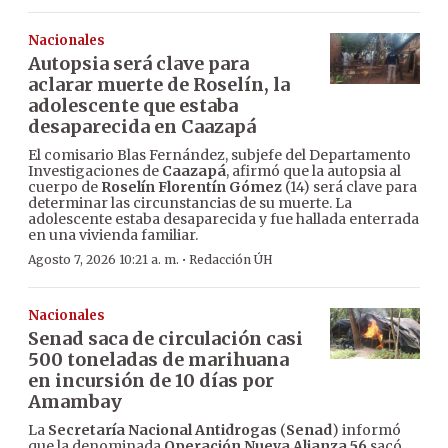
Nacionales
Autopsia será clave para
aclarar muerte de Roselín, la
adolescente que estaba
desaparecida en Caazapá
El comisario Blas Fernández, subjefe del Departamento
Investigaciones de
Caazapá
, afirmó que la autopsia al
cuerpo de
Roselín Florentín Gómez
(14) será clave para
determinar las circunstancias de su muerte. La
adolescente estaba desaparecida y fue hallada enterrada
en una vivienda familiar.
·
Agosto 7, 2026 10:21 a. m.
Redacción ÚH
Nacionales
Senad saca de circulación casi
500 toneladas de marihuana
en incursión de 10 días por
Amambay
La
Secretaría Nacional Antidrogas
(
Senad
) informó
que la denominada
Operación Nueva Alianza 56
sacó