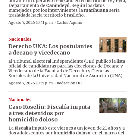
durante un operativo realizado en el distrito de Yvy Pytã,
Departamento de
Canindeyú
. Según los datos
manejados por los intervinientes, la
marihuana
sería
trasladada hacia territorio brasileño.
·
Agosto 7, 2026 10:41 p. m.
Carlos Aquino
Nacionales
Derecho UNA: Los postulantes
a decano y vicedecano
El Tribunal Electoral Independiente (TEI) publicó la lista
oficial de candidaturas para las elecciones de Decano y
Vicedecano de la Facultad de Derecho y Ciencias
Sociales de la Universidad Nacional de Asunción (UNA).
·
Agosto 7, 2026 10:35 p. m.
Redacción ÚH
Nacionales
Caso Roselín: Fiscalía imputa
a tres detenidos por
homicidio doloso
La
Fiscalía
imputó este viernes a un joven de 21 años y a
dos adolescentes por
homicidio doloso
, en el marco del