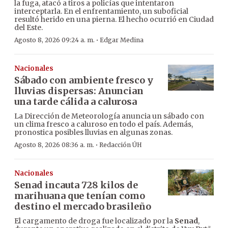
la fuga, atacó a tiros a policías que intentaron
interceptarla. En el enfrentamiento, un suboficial
resultó herido en una pierna. El hecho ocurrió en Ciudad
del Este.
·
Agosto 8, 2026 09:24 a. m.
Edgar Medina
Nacionales
Sábado con ambiente fresco y
lluvias dispersas: Anuncian
una tarde cálida a calurosa
La Dirección de Meteorología anuncia un sábado con
un clima fresco a caluroso en todo el país. Además,
pronostica posibles lluvias en algunas zonas.
·
Agosto 8, 2026 08:36 a. m.
Redacción ÚH
Nacionales
Senad incauta 728 kilos de
marihuana que tenían como
destino el mercado brasileño
El cargamento de droga fue localizado por la
Senad
,